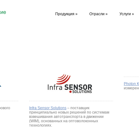
Продукция
»
Отрасли
»
Услуги
»
Photon K
измерен
рового
Infra Sensor Solutions
– поставщик
принципиально новых решений по системам
взвешивания автотранспорта в движении
(WIM), основанных на оптоволоконных
технологиях.