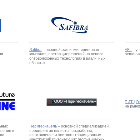
Safibra
– европейская инжиниринговая
AFL
– ун
ии.
компания, поставщик решений на основе
решения
оптоволоконных технологиях в различных
областях.
ПИТЦ Г
на рынке
ьных
Пермгеокабель
– основной специализацией
енения в
предприятия является разработка,
га.
изготовление и поставка традиционных
конструкций грузонесущих геофизических