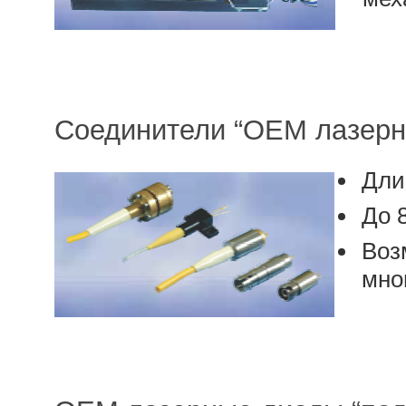
Соединители “OEM лазерн
Дли
До 
Воз
мно