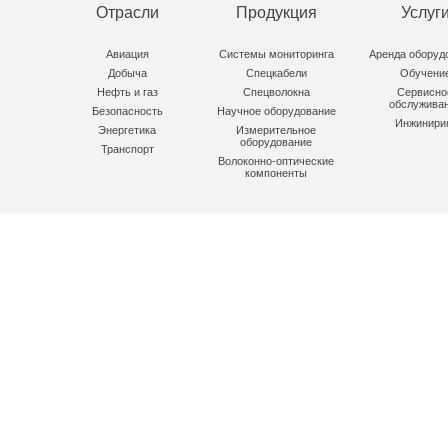
Отрасли
Продукция
Услуг
Авиация
Системы мониторинга
Аренда оборуд
Добыча
Спецкабели
Обучени
Нефть и газ
Спецволокна
Сервисно
обслужива
Безопасность
Научное оборудование
Инжинири
Энергетика
Измерительное
оборудование
Транспорт
Волоконно-оптические
компоненты