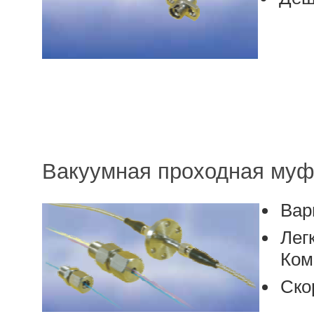
Вакуумная проходная муф
Вар
Лег
Ком
Ско