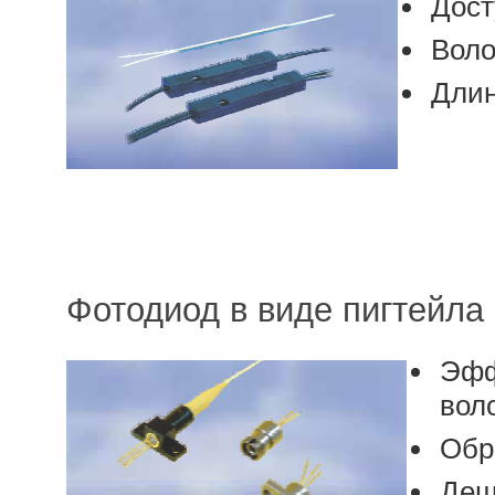
Дост
Воло
Длин
Фотодиод в виде пигтейла (F
Эфф
вол
Обра
Деш