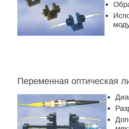
Обра
Испо
моду
Переменная оптическая л
Диа
Раз
Доп
мех