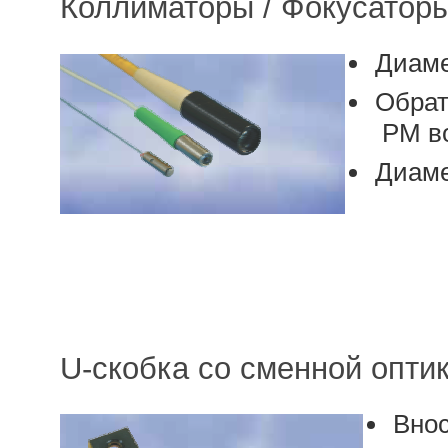
Коллиматоры / Фокусаторы (
Диаме
Обрат
PM в
Диаме
U-скобка со сменной опти
Внос